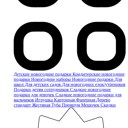
Детские новогодние подарки
Кондитерские новогодние
подарки
Новогодние наборы
Новогодние подарки
Для
школ
Для детских садов
Для новогодних елок/утреников
Подарки детям сотрудников
Сладкие новогодние
подарки для девочек
Сладкие новогодние подарки для
мальчиков
Игрушка
Картонная
Фанерная
Дерево
стандарт
Жестяная
Туба
Премиум
Мешочек
Скидки