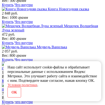
Вес: 500
грамм
Купить
Что внутри
Книга Новогодняя сказка
2 848 руб.
Вес: 1000
грамм
Купить
Что внутри
Мешочек Волшебная
Луна зеленый
472 руб.
Вес: 400
грамм
Купить
Что внутри
Медведь Ванилька
2 057 руб.
Вес: 800
грамм
Купить
Что внутри
Овечка с подарком 1200
Наш сайт использует cookie-файлы и обрабатывает
грамм
персональные данные с использованием Яндекс
1 366 руб.
Метрики. Это улучшает работу сайта и взаимодействие
Вес: 1200
грамм
с ним. Подтвердите ваше согласие, нажав кнопку ОК.
Купить
Что внутри
Условия политики
.
Пакет с лентой Мы с
подарками!
ОК
738 руб.
Вес: 700
грамм
Купить
Что внутри