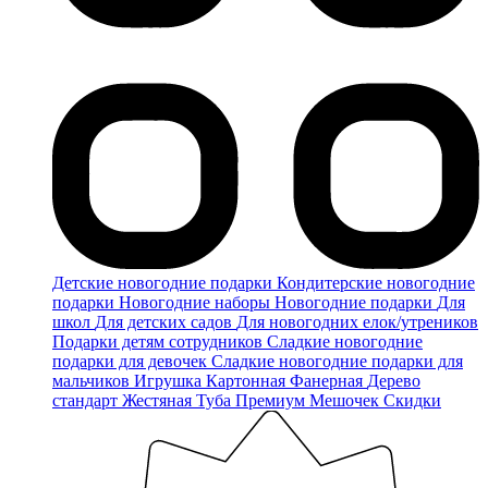
Детские новогодние подарки
Кондитерские новогодние
подарки
Новогодние наборы
Новогодние подарки
Для
школ
Для детских садов
Для новогодних елок/утреников
Подарки детям сотрудников
Сладкие новогодние
подарки для девочек
Сладкие новогодние подарки для
мальчиков
Игрушка
Картонная
Фанерная
Дерево
стандарт
Жестяная
Туба
Премиум
Мешочек
Скидки