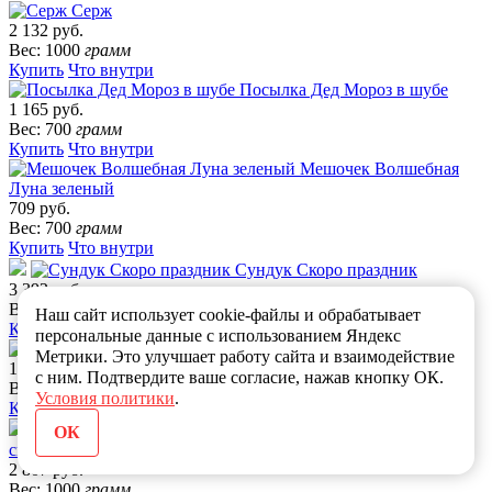
Серж
2 132 руб.
Вес: 1000
грамм
Купить
Что внутри
Посылка Дед Мороз в шубе
1 165 руб.
Вес: 700
грамм
Купить
Что внутри
Мешочек Волшебная
Луна зеленый
709 руб.
Вес: 700
грамм
Купить
Что внутри
Сундук Скоро праздник
3 392 руб.
Вес: 1000
грамм
Наш сайт использует cookie-файлы и обрабатывает
Купить
Что внутри
персональные данные с использованием Яндекс
Рюкзак-сменка Снежинкин
Метрики. Это улучшает работу сайта и взаимодействие
1 172 руб.
с ним. Подтвердите ваше согласие, нажав кнопку ОК.
Вес: 800
грамм
Условия политики
.
Купить
Что внутри
Чемоданчик Северное
ОК
сияние
2 807 руб.
Вес: 1000
грамм