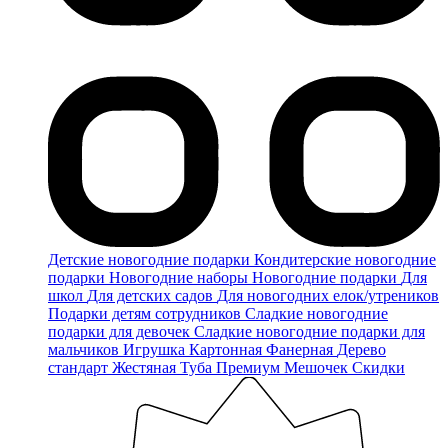
Детские новогодние подарки
Кондитерские новогодние
подарки
Новогодние наборы
Новогодние подарки
Для
школ
Для детских садов
Для новогодних елок/утреников
Подарки детям сотрудников
Сладкие новогодние
подарки для девочек
Сладкие новогодние подарки для
мальчиков
Игрушка
Картонная
Фанерная
Дерево
стандарт
Жестяная
Туба
Премиум
Мешочек
Скидки